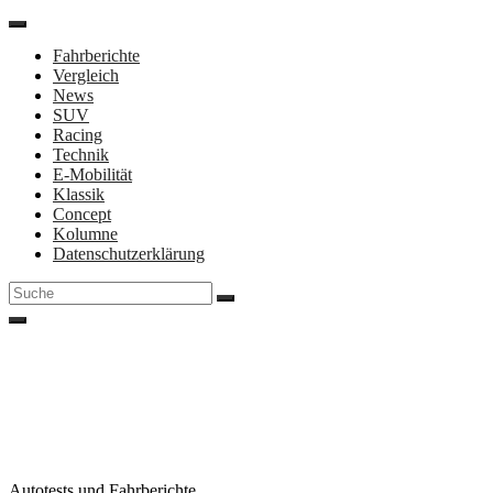
Direkt
zum
Fahrberichte
Inhalt
Vergleich
News
SUV
Racing
Technik
E-Mobilität
Klassik
Concept
Kolumne
Datenschutzerklärung
Suche
nach:
Autotests und Fahrberichte