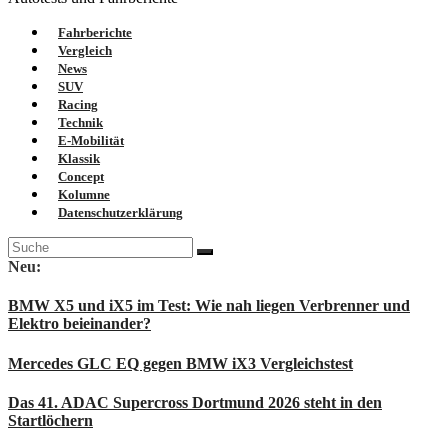
Fahrberichte
Vergleich
News
SUV
Racing
Technik
E-Mobilität
Klassik
Concept
Kolumne
Datenschutzerklärung
Suche
nach:
Neu:
BMW X5 und iX5 im Test: Wie nah liegen Verbrenner und
Elektro beieinander?
Mercedes GLC EQ gegen BMW iX3 Vergleichstest
Das 41. ADAC Supercross Dortmund 2026 steht in den
Startlöchern