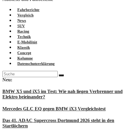
Fahrberichte
Vergleich
News
SUV
Racing
Technik
E-Mobilität
Klassik
Concept
Kolumne
Datenschutzerklärung
Suche
nach:
Neu:
BMW X5 und iX5 im Test: Wie nah liegen Verbrenner und
Elektro beieinander?
Mercedes GLC EQ gegen BMW iX3 Vergleichstest
Das 41. ADAC Supercross Dortmund 2026 steht in den
Startlöchern