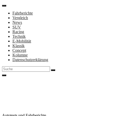
Direkt
zum
Fahrberichte
Inhalt
Vergleich
News
SUV
Racing
Technik
E-Mobilität
Klassik
Concept
Kolumne
Datenschutzerklärung
Suche
nach:
Autotests und Fahrberichte