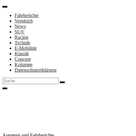
Direkt
zum
Fahrberichte
Inhalt
Vergleich
News
SUV
Racing
Technik
E-Mobilität
Klassik
Concept
Kolumne
Datenschutzerklärung
Suche
nach:
Autotests und Fahrberichte