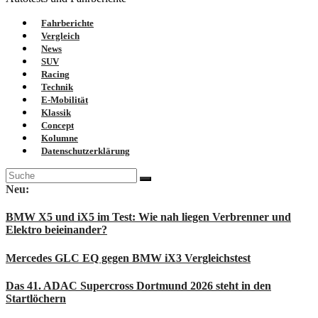
Fahrberichte
Vergleich
News
SUV
Racing
Technik
E-Mobilität
Klassik
Concept
Kolumne
Datenschutzerklärung
Suche
nach:
Neu:
BMW X5 und iX5 im Test: Wie nah liegen Verbrenner und
Elektro beieinander?
Mercedes GLC EQ gegen BMW iX3 Vergleichstest
Das 41. ADAC Supercross Dortmund 2026 steht in den
Startlöchern