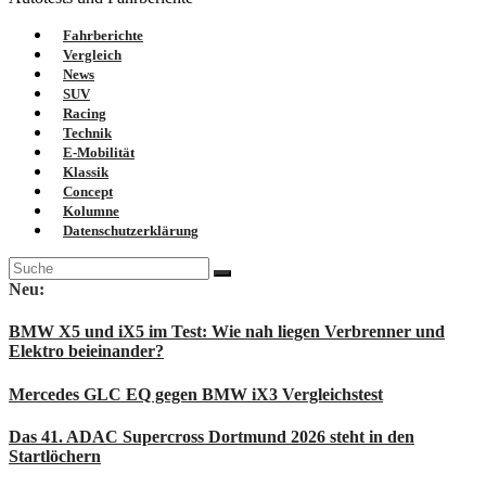
Fahrberichte
Vergleich
News
SUV
Racing
Technik
E-Mobilität
Klassik
Concept
Kolumne
Datenschutzerklärung
Suche
nach:
Neu:
BMW X5 und iX5 im Test: Wie nah liegen Verbrenner und
Elektro beieinander?
Mercedes GLC EQ gegen BMW iX3 Vergleichstest
Das 41. ADAC Supercross Dortmund 2026 steht in den
Startlöchern