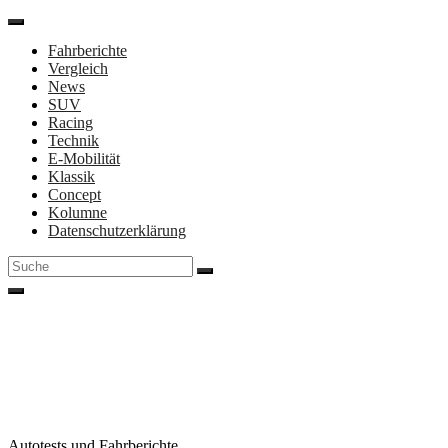
Direkt
zum
Fahrberichte
Inhalt
Vergleich
News
SUV
Racing
Technik
E-Mobilität
Klassik
Concept
Kolumne
Datenschutzerklärung
Suche
nach:
Autotests und Fahrberichte