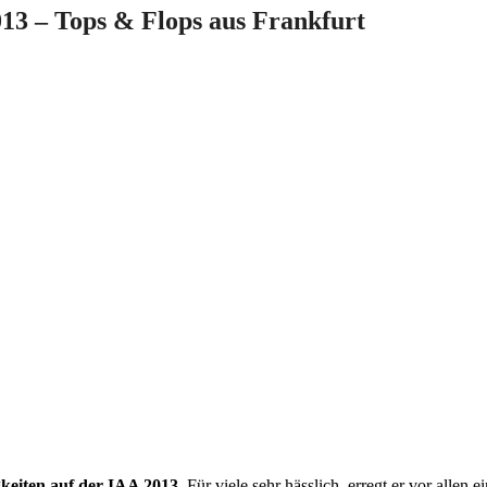
3 – Tops & Flops aus Frankfurt
gkeiten auf der IAA 2013
. Für viele sehr hässlich, erregt er vor allen