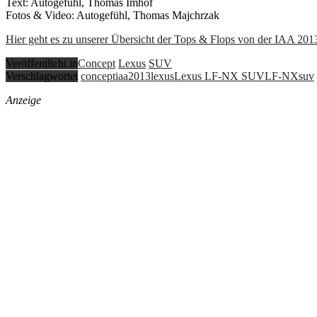
Text: Autogefühl, Thomas Imhof
Fotos & Video: Autogefühl, Thomas Majchrzak
Hier geht es zu unserer Übersicht der Tops & Flops von der IAA 2013
Veröffentlicht in
Concept
Lexus
SUV
Verschlagwortet
concept
iaa2013
lexus
Lexus LF-NX SUV
LF-NX
suv
Anzeige