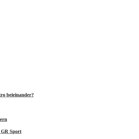
ro beieinander?
hern
t GR Sport