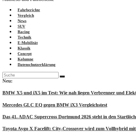
Fahrberichte
Vergleich
News
SUV
Racing
Technik
E-Mobilität
Klassik
Concept
Kolumne
Datenschutzerklärung
Suche
nach:
Neu:
BMW X5 und iX5 im Test: Wie nah liegen Verbrenner und Elekt
Mercedes GLC EQ gegen BMW iX3 Vergleichstest
Das 41. ADAC Supercross Dortmund 2026 steht in den Startlöc
Toyota Aygo X Facelift: City-Crossover wird zum Vollhybrid mi