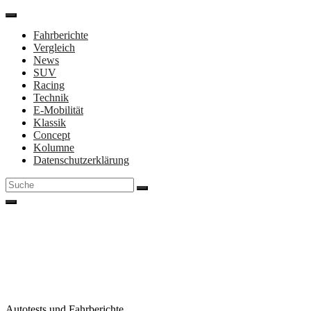
Direkt
zum
Fahrberichte
Inhalt
Vergleich
News
SUV
Racing
Technik
E-Mobilität
Klassik
Concept
Kolumne
Datenschutzerklärung
Suche
nach:
Autotests und Fahrberichte