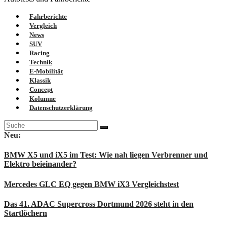
Fahrberichte
Vergleich
News
SUV
Racing
Technik
E-Mobilität
Klassik
Concept
Kolumne
Datenschutzerklärung
Suche
nach:
Neu:
BMW X5 und iX5 im Test: Wie nah liegen Verbrenner und
Elektro beieinander?
Mercedes GLC EQ gegen BMW iX3 Vergleichstest
Das 41. ADAC Supercross Dortmund 2026 steht in den
Startlöchern