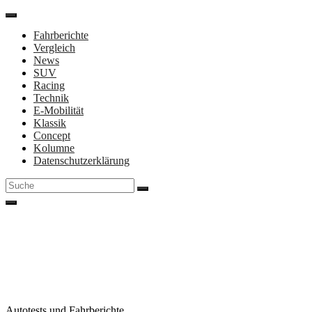
Direkt
zum
Fahrberichte
Inhalt
Vergleich
News
SUV
Racing
Technik
E-Mobilität
Klassik
Concept
Kolumne
Datenschutzerklärung
Suche
nach:
Autotests und Fahrberichte